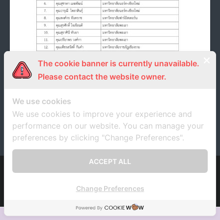
- ภารกิจเครือข่าย
ติดต่อเรา
- CE
- Privacy Policy
The cookie banner is currently unavailable.
(NEW) ประกาศรายชื่อผู้เข้าร่วมการอบรม “การพัฒนา
Please contact the website owner.
ศักยภาพบุคลากรวิจัย นิสิต/นักศึกษาให้ทำงานวิจัยร่วม
กับภาคเอกชน (CAPACITY BUILDING)” ระหว่างวันที่
7- 8 ธันวาคม 2566
We use cookies
We use cookies to improve your experience and
10 พฤศจิกายน 2023
unrn
ประกาศ
performance on our website. You can manage your
preferences by clicking "Change Preferences".
ACCEPT ALL
Developed by
Think Up Themes Ltd
. Powered by
WordPress
.
Change Preferences