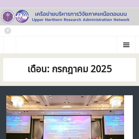
Skip
to
content
หน้าแรก
เดือน:
กรกฎาคม 2025
เกี่ยวกับเรา
- ประวัติเครือข่าย
ข่าวประชาสัมพันธ์
- คณะทำงาน
ภาพกิจกรรม
- บุคลากร
วารสาร
- สถาบันสมาชิก
ข้อมูลโครงการวิจัย