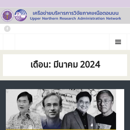
Skip
to
content
หน้าแรก
เดือน:
มีนาคม 2024
เกี่ยวกับเรา
- ประวัติเครือข่าย
ข่าวประชาสัมพันธ์
- คณะทำงาน
ภาพกิจกรรม
- บุคลากร
วารสาร
- สถาบันสมาชิก
ข้อมูลโครงการวิจัย