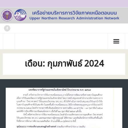
Skip
to
content
หน้าแรก
เดือน:
กุมภาพันธ์ 2024
เกี่ยวกับเรา
- ประวัติเครือข่าย
ข่าวประชาสัมพันธ์
- คณะทำงาน
ภาพกิจกรรม
- บุคลากร
วารสาร
- สถาบันสมาชิก
ข้อมูลโครงการวิจัย