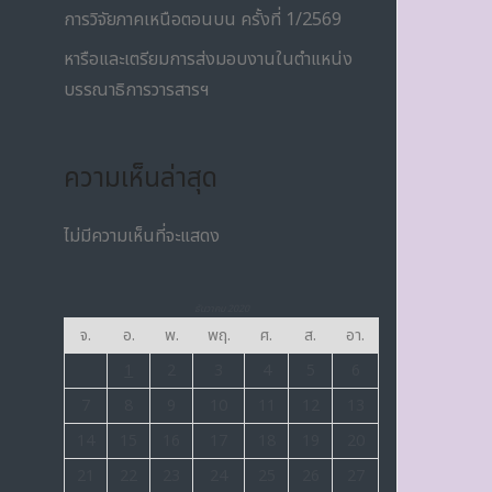
การวิจัยภาคเหนือตอนบน ครั้งที่ 1/2569
หารือและเตรียมการส่งมอบงานในตำแหน่ง
บรรณาธิการวารสารฯ
ความเห็นล่าสุด
ไม่มีความเห็นที่จะแสดง
ธันวาคม 2020
จ.
อ.
พ.
พฤ.
ศ.
ส.
อา.
1
2
3
4
5
6
7
8
9
10
11
12
13
14
15
16
17
18
19
20
21
22
23
24
25
26
27