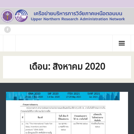
Skip
to
content
หน้าแรก
เดือน:
สิงหาคม 2020
เกี่ยวกับเรา
- ประวัติเครือข่าย
ข่าวประชาสัมพันธ์
- คณะทำงาน
ภาพกิจกรรม
- บุคลากร
วารสาร
- สถาบันสมาชิก
ข้อมูลโครงการวิจัย