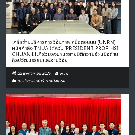
- ภารกิจเครือข่าย
ติดต่อเรา
- CE
- Privacy Policy
เครือข่ายบริหารการวิจัยภาคเหนือตอนบน (UNRN)
ผนึกกำลัง TNUA ไต้หวัน ‘PRESIDENT PROF. HSI-
CHUAN LIU’ ร่วมลงนามขยายมิติความร่วมมือด้าน
ศิลปวัฒนธรรมและงานวิจัย
22 พฤศจิกายน 2025
unrn
ข่าวประชาสัมพันธ์
,
ภาพกิจกรรม