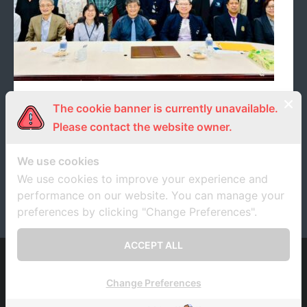
เครือข่ายบริหารการวิจัยภาคเหนือตอนบน (UNRN)
The cookie banner is currently unavailable.
ผนึกกำลัง COLLEGE OF AGRICULTURE AND
NATURAL RESOURCES, NATIONAL CHUNG
Please contact the website owner.
HSING UNIVERSITY (NCHU)
We use cookies
18 พฤศจิกายน 2025
unrn
We use cookies to improve your experience and
ข่าวประชาสัมพันธ์
,
ภาพกิจกรรม
performance on our website. You can manage your
preferences by clicking "Change Preferences".
ACCEPT ALL
Developed by
Think Up Themes Ltd
. Powered by
WordPress
.
Change Preferences