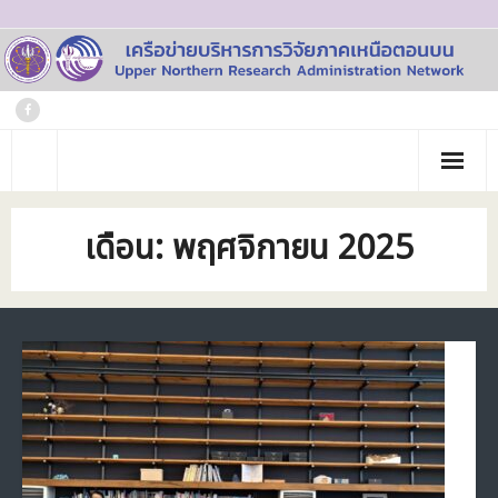
Skip
to
content
หน้าแรก
เดือน:
พฤศจิกายน 2025
เกี่ยวกับเรา
- ประวัติเครือข่าย
ข่าวประชาสัมพันธ์
- คณะทำงาน
ภาพกิจกรรม
- บุคลากร
วารสาร
- สถาบันสมาชิก
ข้อมูลโครงการวิจัย