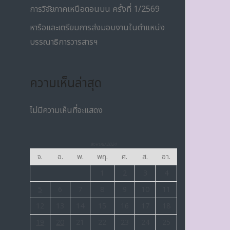
การวิจัยภาคเหนือตอนบน ครั้งที่ 1/2569
หารือและเตรียมการส่งมอบงานในตำแหน่ง
บรรณาธิการวารสารฯ
ความเห็นล่าสุด
ไม่มีความเห็นที่จะแสดง
สิงหาคม 2024
จ.
อ.
พ.
พฤ.
ศ.
ส.
อา.
1
2
3
4
5
6
7
8
9
10
11
12
13
14
15
16
17
18
19
20
21
22
23
24
25