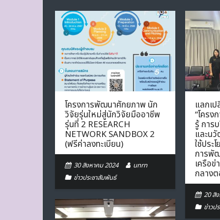
โครงการพัฒนาศักยภาพ นัก
แลกเปลี
วิจัยรุ่นใหม่สู่นักวิจัยมืออาชีพ
“โครงกา
รุ่นที่ 2 RESEARCH
รู้ การ
NETWORK SANDBOX 2
และนว
(ฟรีค่าลงทะเบียน)
ใช้ประโ
การพัฒ
เครือข่
30 สิงหาคม 2024
unrn
กลางต
ข่าวประชาสัมพันธ์
20 สิ
ข่าวปร