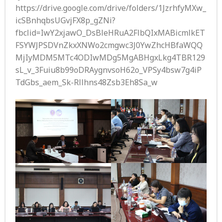
https://drive.google.com/drive/folders/1JzrhfyMXw_
icSBnhqbsUGvjFX8p_gZNi?
fbclid=IwY2xjawO_DsBleHRuA2FlbQIxMABicmlkET
FSYWJPSDVnZkxXNWo2cmgwc3J0YwZhcHBfaWQQ
MjIyMDM5MTc4ODIwMDg5MgABHgxLkg4TBR129
sL_v_3Fuiu8b99oDRAygnvsoH62o_VPSy4bsw7g4iP
TdGbs_aem_Sk-Rllhns48Zsb3Eh8Sa_w