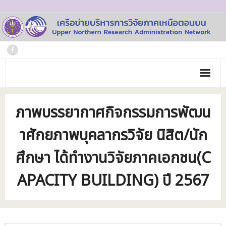
Skip
to
content
หน้าแรก
ภาพบรรยากาศกิจกรรมการพัฒน
เกี่ยวกับเรา
าศักยภาพบุคลากรวิจัย นิสิต/นัก
- ประวัติเครือข่าย
ข่าวประชาสัมพันธ์
ศึกษา ได้ทำงานวิจัยภาคเอกชน(C
- คณะทำงาน
ภาพกิจกรรม
APACITY BUILDING) ปี 2567
- บุคลากร
วารสาร
- สถาบันสมาชิก
ข้อมูลโครงการวิจัย