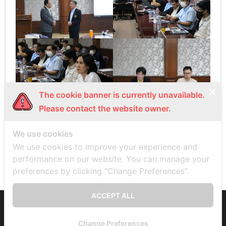
The cookie banner is currently unavailable.
Please contact the website owner.
We use cookies
PREVIOUS
NEXT
We use cookies to improve your experience and
performance on our website. You can manage your
preferences by clicking "Change Preferences".
ACCEPT ALL
Developed by
Think Up Themes Ltd
. Powered by
WordPress
.
Change Preferences