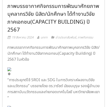
ภาพบรรยากาศกิจกรรมการพัฒนาศักยภาพ
- ภารกิจเครือข่าย
ติดต่อเรา
บุคลากรวิจัย นิสิต/นักศึกษา ได้ทำงานวิจัย
- CE
ภาคเอกชน(CAPACITY BUILDING) ปี
- Privacy Policy
2567
19 สิงหาคม 2024
unrn
ข่าวประชาสัมพันธ์
,
ภาพกิจกรรม
ภาพบรรยากาศกิจกรรมการพัฒนาศักยภาพบุคลากรวิจัย นิสิต/
นักศึกษา ได้ทำงานวิจัยภาคเอกชน(Capacity Building) ปี
2567 ในหัวข้อ
“การประยุกต์ใช้ SROI และ SDG ในการวิเคราะห์ผลงานวิจัย
และนวัตกรรม” บรรยายโดย ดร.วารัชต์ มัธยมบุรุษ รองผู้อำนวย
การสถาบันนวัตกรรมและถ่ายทอดเทคโนโลยี มหาวิทยาลัยพะเยา
“