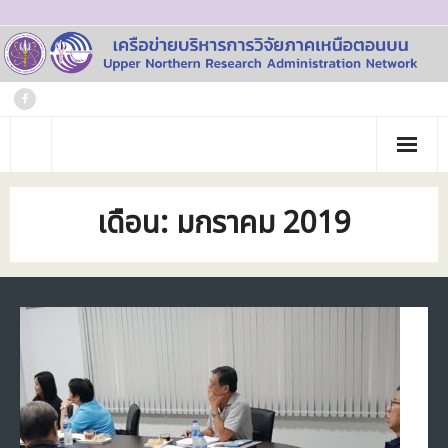
Skip
to
content
หน้าแรก
เดือน:
มกราคม 2019
เกี่ยวกับเรา
- ประวัติเครือข่าย
ข่าวประชาสัมพันธ์
- คณะทำงาน
ภาพกิจกรรม
- บุคลากร
วารสาร
- สถาบันสมาชิก
ข้อมูลโครงการวิจัย