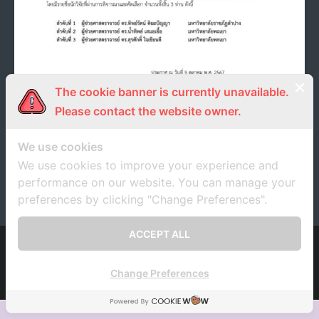
- ภารกิจเครือข่าย
ติดต่อเรา
- CE
- Privacy Policy
The cookie banner is currently unavailable.
ผลการพิจารณานักวิจัย ภายใต้โครงการพัฒนา
Please contact the website owner.
ศักยภาพนักวิจัยรุ่นใหม่สู่นักวิจัยมืออาชีพ รุ่นที่ 2
(RESEARCH NETWORK SANDBOX) ประจำ
ปีงบประมาณ พ.ศ. 2567
We use cookies
We use cookies to improve your experience and
9 ตุลาคม 2024
unrn
ประกาศ
performance on our website. You can manage your
preferences by clicking "Change Preferences".
ACCEPT ALL
Developed by
Think Up Themes Ltd
. Powered by
WordPress
.
Change Preferences