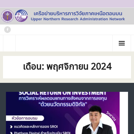
Skip
to
content
หน้าแรก
เดือน:
พฤศจิกายน 2024
เกี่ยวกับเรา
- ประวัติเครือข่าย
ข่าวประชาสัมพันธ์
- คณะทำงาน
ภาพกิจกรรม
- บุคลากร
วารสาร
- สถาบันสมาชิก
ข้อมูลโครงการวิจัย