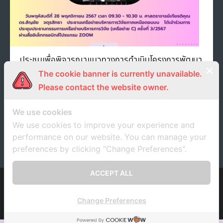
ประชุมเพื่อพิจารณาแนวทางการดำเนินโครงการพัฒนา
เครือข่ายสถาบันอุดมศึกษา เพื่อการวิจัยและนวัตกรรม
The cookie banner is currently unavailable.
เพื่อถ่ายทอดเทคโนโลยีสู่ชุมชนฐานราก ปีงบประมาณ
Please contact the website owner.
พ.ศ. 2568 และแนวทางการดำเนินโครงการพัฒนา
เครือข่ายสถาบันอุดมศึกษา เพื่อการวิจัยและพัฒนาภาค
รัฐร่วมเอกชนในเชิงพาณิชย์ ปีงบประมาณ พ.ศ. 2568
We use cookies
We use cookies to improve your experience and
28 พฤศจิกายน 2024
unrn
ข่าวประชาสัมพันธ์
performance on our website. You can manage your
preferences by clicking "Change Preferences".
ACCEPT ALL
Developed by
Think Up Themes Ltd
. Powered by
WordPress
.
Change Preferences