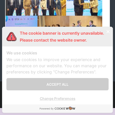
- ภารกิจเครือข่าย
ติดต่อเรา
- CE
- Privacy Policy
The cookie banner is currently unavailable.
ศ.ดร.สัญชัย จตุรสิทธา ประธานเครือข่ายฯ ร่วมเป็น
Please contact the website owner.
ประธานในพิธีเปิดการประชุมสรุปโครงการ “การท่อง
เที่ยวเชิงสุขภาพจังหวัดเชียงใหม่สู่เป้าหมายการท่อง
เที่ยวอย่างยั่งยืน”
We use cookies
We use cookies to improve your experience and
24 มีนาคม 2025
unrn
ข่าวประชาสัมพันธ์
performance on our website. You can manage your
preferences by clicking "Change Preferences".
ACCEPT ALL
Developed by
Think Up Themes Ltd
. Powered by
WordPress
.
Change Preferences