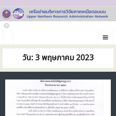
Skip
to
content
หน้าแรก
วัน:
3 พฤษภาคม 2023
เกี่ยวกับเรา
- ประวัติเครือข่าย
ข่าวประชาสัมพันธ์
- คณะทำงาน
ภาพกิจกรรม
- บุคลากร
วารสาร
- สถาบันสมาชิก
ข้อมูลโครงการวิจัย