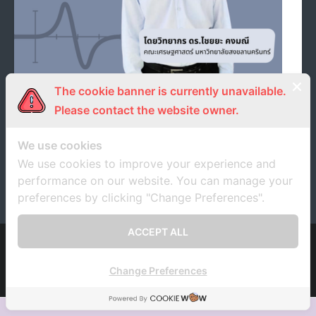
- ภารกิจเครือข่าย
ติดต่อเรา
- CE
- Privacy Policy
The cookie banner is currently unavailable.
ประชาสัมพันธ์และเชิญชวนนักวิจัย/ผู้สนใจเข้าร่วมการ
Please contact the website owner.
บรรยาย”แนวคิดการประเมินผลลัพธ์และผลกระทบของ
โครงการวิจัย (ECONOMIC ANALYSIS AND
SOCIAL RETURN ON INVESTMENT : SROI)”
We use cookies
We use cookies to improve your experience and
18 มีนาคม 2022
unrn
ข่าวประชาสัมพันธ์
performance on our website. You can manage your
preferences by clicking "Change Preferences".
ACCEPT ALL
Developed by
Think Up Themes Ltd
. Powered by
WordPress
.
Change Preferences