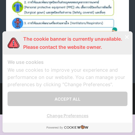
- ภารกิจเครือข่าย
ติดต่อเรา
- CE
- Privacy Policy
The cookie banner is currently unavailable.
รับข้อเสนอทุนวิจัยและนวัตกรรมโรคติดเชื้อไวรัสโคโรนา
Please contact the website owner.
2019 หรือโรคโควิด19
8 เมษายน 2020
unrn
ข่าวประชาสัมพันธ์
We use cookies
We use cookies to improve your experience and
performance on our website. You can manage your
preferences by clicking "Change Preferences".
Developed by
Think Up Themes Ltd
. Powered by
WordPress
.
ACCEPT ALL
Change Preferences