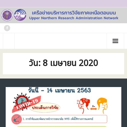
Skip
to
content
หน้าแรก
วัน:
8 เมษายน 2020
เกี่ยวกับเรา
- ประวัติเครือข่าย
ข่าวประชาสัมพันธ์
- คณะทำงาน
ภาพกิจกรรม
- บุคลากร
วารสาร
- สถาบันสมาชิก
ข้อมูลโครงการวิจัย