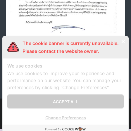
- ภารกิจเครือข่าย
ติดต่อเรา
- CE
- Privacy Policy
ประกาศ”ให้ข้าราชการ พนักงาน เจ้าหน้าที่ส่วนงาน
The cookie banner is currently unavailable.
ราชการต่างๆ เข้าร่วมการจัดประชุมวิชาการระดับชาติ
Please contact the website owner.
เครือข่ายวิจัยสถาบันอุดมศึกษาทั่วประเทศ ครั้งที่ 13
(RANC2019) ได้โดยไม่ถือเป็นวันลา และมีสิทธิ์เบอกค่า
ใช้จ่ายได้”
We use cookies
We use cookies to improve your experience and
1 สิงหาคม 2019
unrn
ข่าวประชาสัมพันธ์
performance on our website. You can manage your
preferences by clicking "Change Preferences".
ACCEPT ALL
Developed by
Think Up Themes Ltd
. Powered by
WordPress
.
Change Preferences