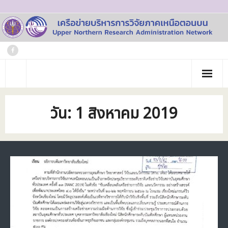
Skip
to
content
หน้าแรก
วัน:
1 สิงหาคม 2019
เกี่ยวกับเรา
- ประวัติเครือข่าย
ข่าวประชาสัมพันธ์
- คณะทำงาน
ภาพกิจกรรม
- บุคลากร
วารสาร
- สถาบันสมาชิก
ข้อมูลโครงการวิจัย