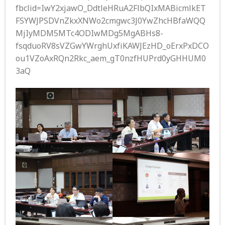
fbclid=IwY2xjawO_DdtleHRuA2FlbQIxMABicmlkET
FSYWJPSDVnZkxXNWo2cmgwc3J0YwZhcHBfaWQQ
MjIyMDM5MTc4ODIwMDg5MgABHs8-
fsqduoRV8sVZGwYWrghUxfiKAWJEzHD_oErxPxDCO
ou1VZoAxRQn2Rkc_aem_gT0nzfHUPrd0yGHHUM0
3aQ