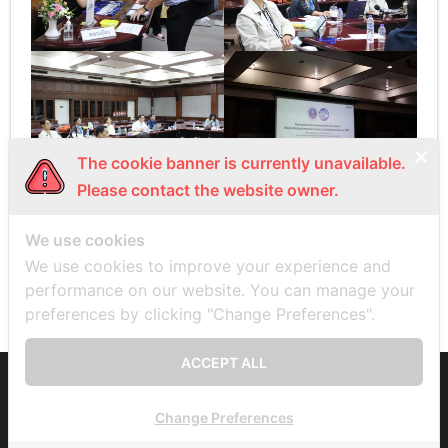
The cookie banner is currently unavailable.
Please contact the website owner.
We use cookies
PREVIOUS
NEXT
We use cookies to improve your experience and
performance on our website. You can manage your
preferences by clicking "Change Preferences".
ACCEPT ALL
Developed by
Think Up Themes Ltd
. Powered by
WordPress
.
Change Preferences