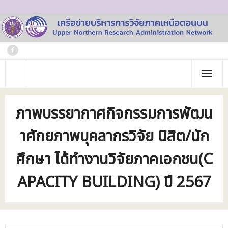
Skip
to
content
หน้าแรก
ภาพบรรยากาศกิจกรรมการพัฒน
เกี่ยวกับเรา
าศักยภาพบุคลากรวิจัย นิสิต/นัก
- ประวัติเครือข่าย
ข่าวประชาสัมพันธ์
ศึกษา ได้ทำงานวิจัยภาคเอกชน(C
- คณะทำงาน
ภาพกิจกรรม
APACITY BUILDING) ปี 2567
- บุคลากร
วารสาร
- สถาบันสมาชิก
ข้อมูลโครงการวิจัย