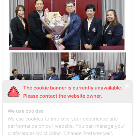
The cookie banner is currently unavailable.
Please contact the website owner.
We use cookies
PREVIOUS
NEXT
We use cookies to improve your experience and
performance on our website. You can manage your
preferences by clicking "Change Preferences".