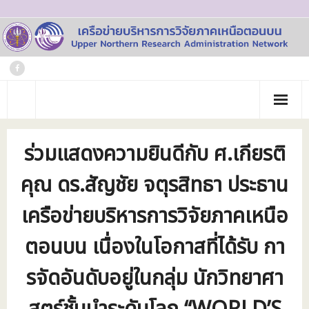
Skip
to
content
หน้าแรก
ร่วมแสดงความยินดีกับ ศ.เกียรติ
เกี่ยวกับเรา
คุณ ดร.สัญชัย จตุรสิทธา ประธาน
- ประวัติเครือข่าย
ข่าวประชาสัมพันธ์
เครือข่ายบริหารการวิจัยภาคเหนือ
- คณะทำงาน
ภาพกิจกรรม
ตอนบน เนื่องในโอกาสที่ได้รับ กา
- บุคลากร
วารสาร
รจัดอันดับอยู่ในกลุ่ม นักวิทยาศา
- สถาบันสมาชิก
ข้อมูลโครงการวิจัย