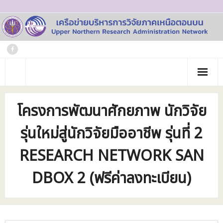
Skip
to
content
หน้าแรก
โครงการพัฒนาศักยภาพ นักวิจัย
เกี่ยวกับเรา
รุ่นใหม่สู่นักวิจัยมืออาชีพ รุ่นที่ 2
- ประวัติเครือข่าย
ข่าวประชาสัมพันธ์
RESEARCH NETWORK SAN
- คณะทำงาน
ภาพกิจกรรม
DBOX 2 (ฟรีค่าลงทะเบียน)
- บุคลากร
วารสาร
- สถาบันสมาชิก
ข้อมูลโครงการวิจัย