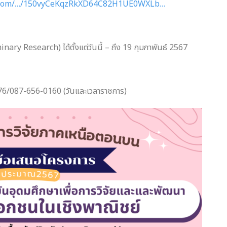
le.com/…/150vyCeKqzRkXD64C82H1UE0WXLb…
ary Research) ได้ตั้งแต่วันนี้ – ถึง 19 กุมภาพันธ์ 2567
-476/087-656-0160 (วันและเวลาราชการ)