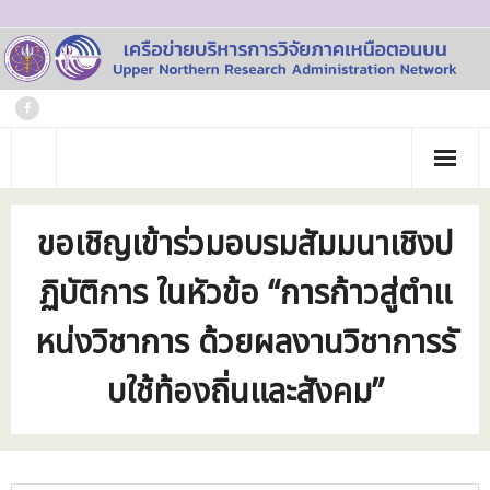
Skip
to
content
หน้าแรก
ขอเชิญเข้าร่วมอบรมสัมมนาเชิงป
เกี่ยวกับเรา
ฏิบัติการ ในหัวข้อ “การก้าวสู่ตำแ
- ประวัติเครือข่าย
ข่าวประชาสัมพันธ์
หน่งวิชาการ ด้วยผลงานวิชาการรั
- คณะทำงาน
ภาพกิจกรรม
บใช้ท้องถิ่นและสังคม”
- บุคลากร
วารสาร
- สถาบันสมาชิก
ข้อมูลโครงการวิจัย