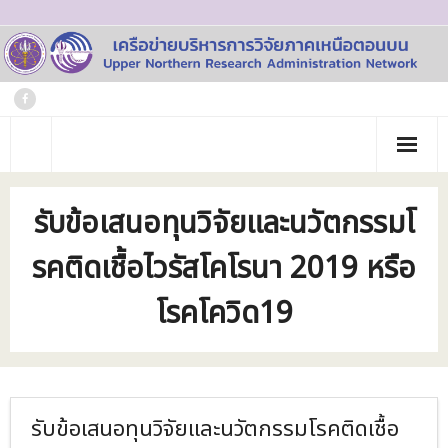
Skip
to
content
หน้าแรก
รับข้อเสนอทุนวิจัยและนวัตกรรมโ
เกี่ยวกับเรา
รคติดเชื้อไวรัสโคโรนา 2019 หรือ
- ประวัติเครือข่าย
ข่าวประชาสัมพันธ์
โรคโควิด19
- คณะทำงาน
ภาพกิจกรรม
- บุคลากร
วารสาร
- สถาบันสมาชิก
ข้อมูลโครงการวิจัย
รับข้อเสนอทุนวิจัยและนวัตกรรมโรคติดเชื้อ