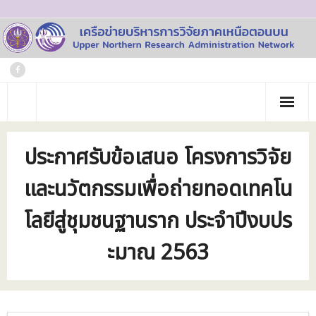
Skip
to
content
หน้าแรก
ประกาศรับข้อเสนอ โครงการวิจัย
เกี่ยวกับเรา
และนวัตกรรมเพื่อถ่ายทอดเทคโน
- ประวัติเครือข่าย
ข่าวประชาสัมพันธ์
โลยีสู่ชุมชนฐานราก ประจำปีงบปร
- คณะทำงาน
ภาพกิจกรรม
ะมาณ 2563
- บุคลากร
วารสาร
- สถาบันสมาชิก
ข้อมูลโครงการวิจัย