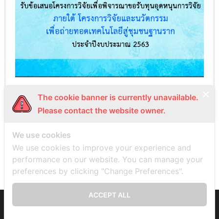
รายละเอียด
แบบฟอร์ม
The cookie banner is currently unavailable.
Please contact the website owner.
We use cookies
PREVIOUS
NEXT
We use cookies to improve your experience and
performance on our website. You can manage your
preferences by clicking "Change Preferences".
ACCEPT ALL
Developed by
Think Up Themes Ltd
. Powered by
WordPress
.