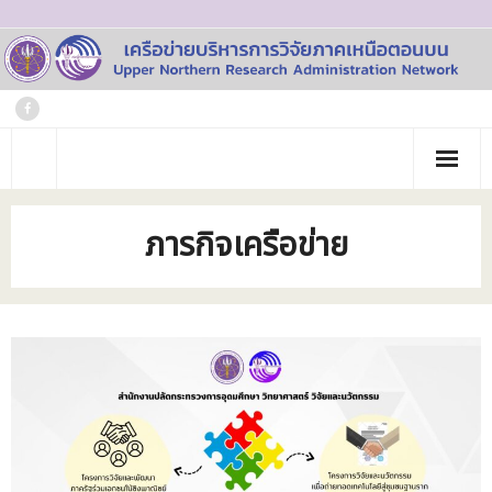
Skip
to
content
หน้าแรก
ภารกิจเครือข่าย
เกี่ยวกับเรา
- ประวัติเครือข่าย
ข่าวประชาสัมพันธ์
- คณะทำงาน
ภาพกิจกรรม
- บุคลากร
วารสาร
- สถาบันสมาชิก
ข้อมูลโครงการวิจัย